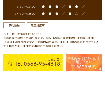
9:30～13:00
●
●
●
／
●
●
／
／
14:30～19:00
●
●
●
／
●
△
／
／
予約優先
急患対応可
△：土曜日午後は14:00-18:30
※最終受付は終了の20分前です。※祝日のある週の木曜日は診療します。
10分以上遅刻されますと、診療内容の変更、または日程の変更をさせていた
だく場合がありますので事前にご連絡ください。
初診の方は10分前にお
しろい歯
越し下さい
TEL:0566-95-4618
WEB予約