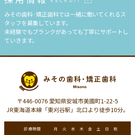
RECRUIT
みその歯科·矯正歯科では一緒に働いてくれるス
タッフを募集しています。
未経験でもブランクがあっても丁寧にサポートし
ていきます。
〒446-0076 愛知県安城市美園町1-22-5
JR東海道本線「東刈谷駅」北口より徒歩10分。
診療時間
月
火
水
木
金
土
日
祝