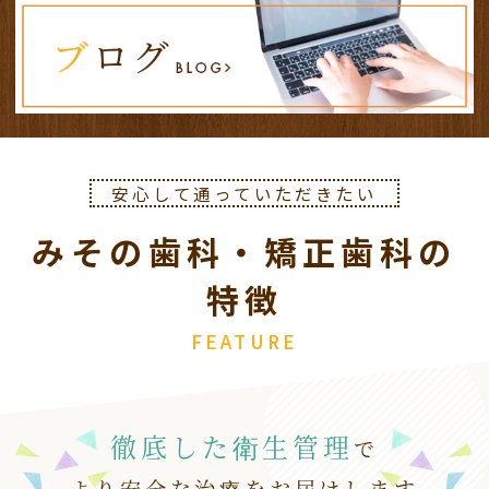
３月２０日（金）は祝日のため休診となりま
す。
振替診療として１９日（木）が診療日となりま
す。
お間違えないようよろしくお願いします。
安心して通っていただきたい
2026.02.11
みその歯科・矯正歯科の
２月１１日（水）、２３日（月）
は祝日のため
休診
となります。
特徴
振替診療として
１２日（木）、２６日（木）は
通常診療
となります。
FEATURE
お間違えないようよろしくお願いします。
徹底した衛生管理
で
より安全な治療をお届けします