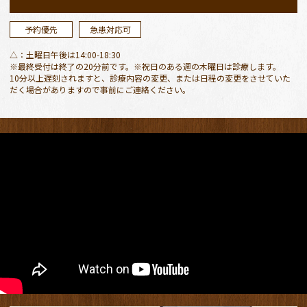
ただきます。
ご迷惑おかけしますがよろしくお願いします。
予約優先
急患対応可
△：土曜日午後は14:00-18:30
2026.04.27
※最終受付は終了の20分前です。※祝日のある週の木曜日は診療します。
10分以上遅刻されますと、診療内容の変更、または日程の変更をさせていた
４月２９日、５月３〜６日が休診日
となりま
だく場合がありますので事前にご連絡ください。
す。
４月３０日（木）、５月７日（木）は振替診療
となります。
ご迷惑おかけしますが、よろしくお願いしま
す。
５月３〜６日、緊急の場合は安城市保健センタ
ー休日診療所をご活用ください。
2026.03.13