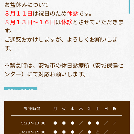
お盆休みについて
８月１１日
は祝日のため
休診
です。
８月１３日〜１６日
は
休診
とさせていただきま
す。
ご迷惑おかけしますが、よろしくお願いしま
す。
※緊急時は、安城市の休日診療所（安城保健セ
ンター）にて対応お願いします。
2026.07.19
７月２０日（月）
は祝日のため、
休診日
となり
診療時間
月
火
水
木
金
土
日
祝
ます。
振替診療は２３日（木）９：３０〜１３：００
9:30～13:00
●
●
●
／
●
●
／
／
となります。午後は私用のため休診とさせてい
14:30～19:00
●
●
●
／
●
△
／
／