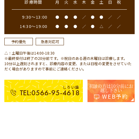
診療時間
月
火
水
木
金
土
日
祝
9:30～13:00
●
●
●
／
●
●
／
／
14:30～19:00
●
●
●
／
●
△
／
／
予約優先
急患対応可
△：土曜日午後は14:00-18:30
※最終受付は終了の20分前です。※祝日のある週の木曜日は診療します。
10分以上遅刻されますと、診療内容の変更、または日程の変更をさせていた
だく場合がありますので事前にご連絡ください。
初診の方は10分前にお
しろい歯
越し下さい
TEL:0566-95-4618
WEB予約