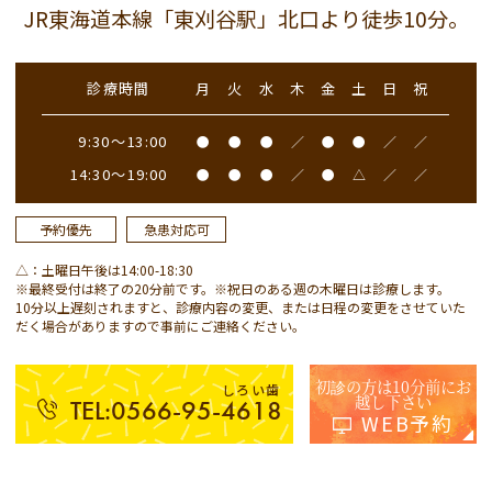
JR東海道本線「東刈谷駅」北口より徒歩10分。
診療時間
月
火
水
木
金
土
日
祝
9:30～13:00
●
●
●
／
●
●
／
／
14:30～19:00
●
●
●
／
●
△
／
／
予約優先
急患対応可
△：土曜日午後は14:00-18:30
※最終受付は終了の20分前です。※祝日のある週の木曜日は診療します。
10分以上遅刻されますと、診療内容の変更、または日程の変更をさせていた
だく場合がありますので事前にご連絡ください。
初診の方は10分前にお
しろい歯
越し下さい
TEL:0566-95-4618
WEB予約