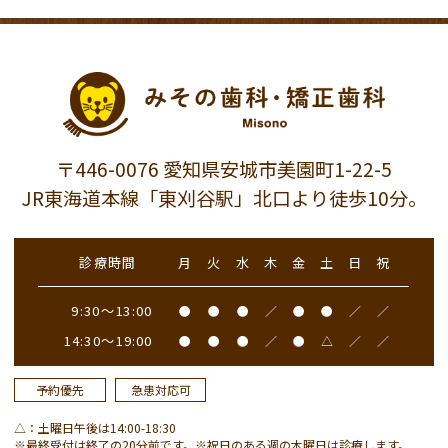
〒446-0076 愛知県安城市美園町1-22-5
JR東海道本線「東刈谷駅」北口より徒歩10分。
診療時間
月
火
水
木
金
土
日
祝
9:30～13:00
●
●
●
／
●
●
／
／
14:30～19:00
●
●
●
／
●
△
／
／
予約優先
急患対応可
△：土曜日午後は14:00-18:30
※最終受付は終了の20分前です。※祝日のある週の木曜日は診療します。