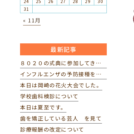
24
25
26
27
28
29
30
31
« 11月
最新記事
８０２０の式典に参加してきました。
インフルエンザの予防接種を打ってきました。
本日は岡崎の花火大会でした。
学校歯科検診について
本日は夏至です。
歯を矯正している芸人 を見て
診療報酬の改定について