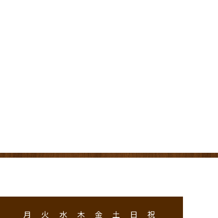
月
火
水
木
金
土
日
祝