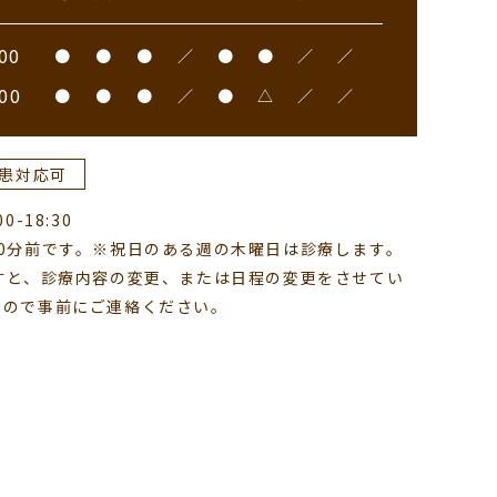
00
●
●
●
／
●
●
／
／
00
●
●
●
／
●
△
／
／
患対応可
-18:30
0分前です。※祝日のある週の木曜日は診療します。
すと、診療内容の変更、または日程の変更をさせてい
すので事前にご連絡ください。