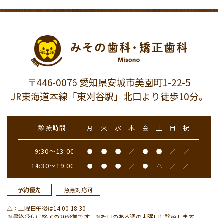
〒446-0076 愛知県安城市美園町1-22-5
JR東海道本線「東刈谷駅」北口より徒歩10分。
診療時間
月
火
水
木
金
土
日
祝
9:30～13:00
●
●
●
／
●
●
／
／
14:30～19:00
●
●
●
／
●
△
／
／
予約優先
急患対応可
△：土曜日午後は14:00-18:30
※最終受付は終了の20分前です。※祝日のある週の木曜日は診療します。