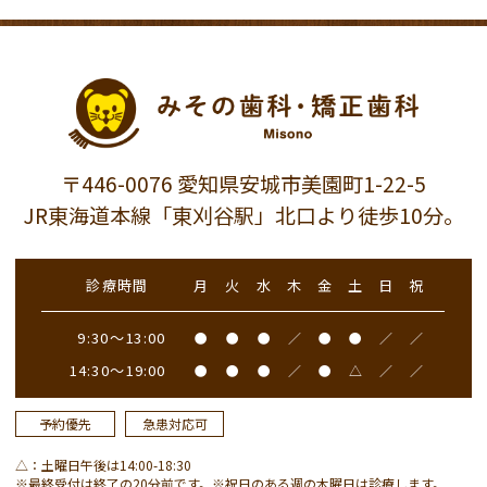
〒446-0076 愛知県安城市美園町1-22-5
JR東海道本線「東刈谷駅」北口より徒歩10分。
診療時間
月
火
水
木
金
土
日
祝
9:30～13:00
●
●
●
／
●
●
／
／
14:30～19:00
●
●
●
／
●
△
／
／
予約優先
急患対応可
△：土曜日午後は14:00-18:30
※最終受付は終了の20分前です。※祝日のある週の木曜日は診療します。