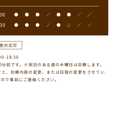
00
●
●
●
／
●
●
／
／
00
●
●
●
／
●
△
／
／
患対応可
-18:30
0分前です。※祝日のある週の木曜日は診療します。
すと、診療内容の変更、または日程の変更をさせてい
すので事前にご連絡ください。