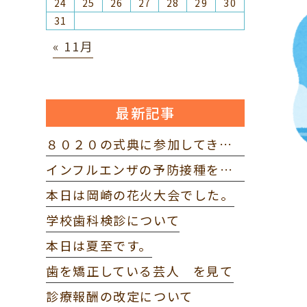
24
25
26
27
28
29
30
31
« 11月
最新記事
８０２０の式典に参加してきました。
インフルエンザの予防接種を打ってきました。
本日は岡崎の花火大会でした。
学校歯科検診について
本日は夏至です。
歯を矯正している芸人 を見て
診療報酬の改定について