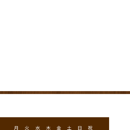
月
火
水
木
金
土
日
祝