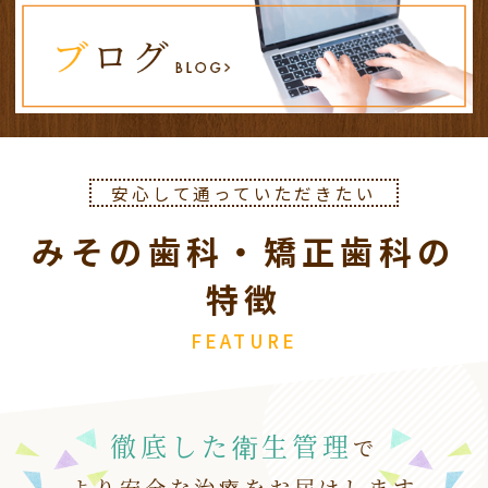
３月２０日（金）は祝日のため休診となりま
す。
振替診療として１９日（木）が診療日となりま
す。
お間違えないようよろしくお願いします。
安心して通っていただきたい
2026.02.11
みその歯科・矯正歯科の
２月１１日（水）、２３日（月）
は祝日のため
休診
となります。
特徴
振替診療として
１２日（木）、２６日（木）は
通常診療
となります。
FEATURE
お間違えないようよろしくお願いします。
徹底した衛生管理
で
より安全な治療をお届けします