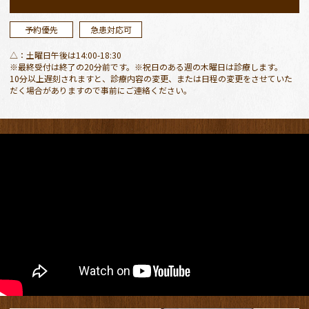
ただきます。
ご迷惑おかけしますがよろしくお願いします。
予約優先
急患対応可
△：土曜日午後は14:00-18:30
2026.04.27
※最終受付は終了の20分前です。※祝日のある週の木曜日は診療します。
10分以上遅刻されますと、診療内容の変更、または日程の変更をさせていた
４月２９日、５月３〜６日が休診日
となりま
だく場合がありますので事前にご連絡ください。
す。
４月３０日（木）、５月７日（木）は振替診療
となります。
ご迷惑おかけしますが、よろしくお願いしま
す。
５月３〜６日、緊急の場合は安城市保健センタ
ー休日診療所をご活用ください。
2026.03.13