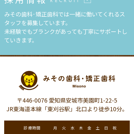
RECRUIT
みその歯科·矯正歯科では一緒に働いてくれるス
タッフを募集しています。
未経験でもブランクがあっても丁寧にサポートし
ていきます。
〒446-0076 愛知県安城市美園町1-22-5
JR東海道本線「東刈谷駅」北口より徒歩10分。
診療時間
月
火
水
木
金
土
日
祝