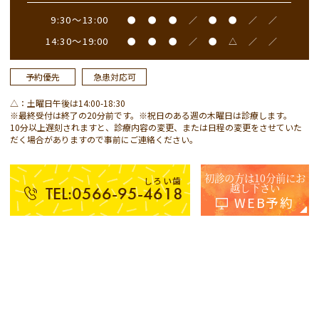
9:30～13:00
●
●
●
／
●
●
／
／
14:30～19:00
●
●
●
／
●
△
／
／
予約優先
急患対応可
△：土曜日午後は14:00-18:30
※最終受付は終了の20分前です。※祝日のある週の木曜日は診療します。
10分以上遅刻されますと、診療内容の変更、または日程の変更をさせていた
だく場合がありますので事前にご連絡ください。
初診の方は10分前にお
しろい歯
越し下さい
TEL:0566-95-4618
WEB予約