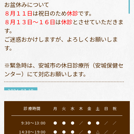
お盆休みについて
８月１１日
は祝日のため
休診
です。
８月１３日〜１６日
は
休診
とさせていただきま
す。
ご迷惑おかけしますが、よろしくお願いしま
す。
※緊急時は、安城市の休日診療所（安城保健セ
ンター）にて対応お願いします。
2026.07.19
７月２０日（月）
は祝日のため、
休診日
となり
診療時間
月
火
水
木
金
土
日
祝
ます。
振替診療は２３日（木）９：３０〜１３：００
9:30～13:00
●
●
●
／
●
●
／
／
となります。午後は私用のため休診とさせてい
14:30～19:00
●
●
●
／
●
△
／
／