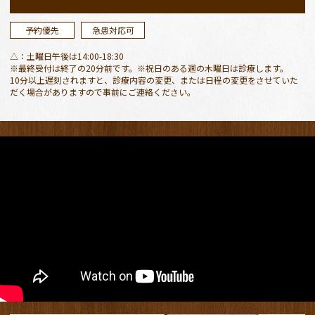
ただきます。
ご迷惑おかけしますがよろしくお願いします。
予約優先
急患対応可
△：土曜日午後は14:00-18:30
2026.04.27
※最終受付は終了の20分前です。※祝日のある週の木曜日は診療します。
10分以上遅刻されますと、診療内容の変更、または日程の変更をさせていた
４月２９日、５月３〜６日が休診日
となりま
だく場合がありますので事前にご連絡ください。
す。
４月３０日（木）、５月７日（木）は振替診療
となります。
ご迷惑おかけしますが、よろしくお願いしま
す。
５月３〜６日、緊急の場合は安城市保健センタ
ー休日診療所をご活用ください。
2026.03.13