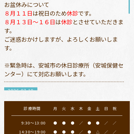
お盆休みについて
８月１１日
は祝日のため
休診
です。
８月１３日〜１６日
は
休診
とさせていただきま
す。
ご迷惑おかけしますが、よろしくお願いしま
す。
※緊急時は、安城市の休日診療所（安城保健セ
ンター）にて対応お願いします。
2026.07.19
７月２０日（月）
は祝日のため、
休診日
となり
診療時間
月
火
水
木
金
土
日
祝
ます。
振替診療は２３日（木）９：３０〜１３：００
9:30～13:00
●
●
●
／
●
●
／
／
となります。午後は私用のため休診とさせてい
14:30～19:00
●
●
●
／
●
△
／
／