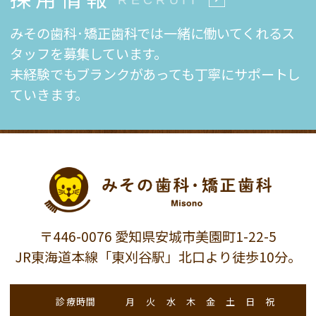
RECRUIT
みその歯科·矯正歯科では一緒に働いてくれるス
タッフを募集しています。
未経験でもブランクがあっても丁寧にサポートし
ていきます。
〒446-0076 愛知県安城市美園町1-22-5
JR東海道本線「東刈谷駅」北口より徒歩10分。
診療時間
月
火
水
木
金
土
日
祝