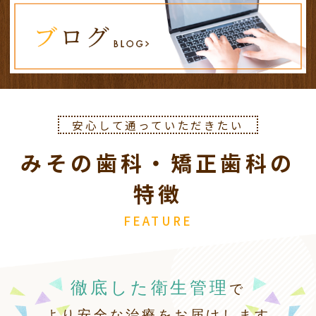
３月２０日（金）は祝日のため休診となりま
す。
振替診療として１９日（木）が診療日となりま
す。
お間違えないようよろしくお願いします。
安心して通っていただきたい
2026.02.11
みその歯科・矯正歯科の
２月１１日（水）、２３日（月）
は祝日のため
休診
となります。
特徴
振替診療として
１２日（木）、２６日（木）は
通常診療
となります。
FEATURE
お間違えないようよろしくお願いします。
徹底した衛生管理
で
より安全な治療をお届けします