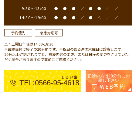
9:30～13:00
●
●
●
／
●
●
／
／
14:30～19:00
●
●
●
／
●
△
／
／
予約優先
急患対応可
△：土曜日午後は14:00-18:30
※最終受付は終了の20分前です。※祝日のある週の木曜日は診療します。
10分以上遅刻されますと、診療内容の変更、または日程の変更をさせていた
だく場合がありますので事前にご連絡ください。
初診の方は10分前にお
しろい歯
越し下さい
TEL:0566-95-4618
WEB予約