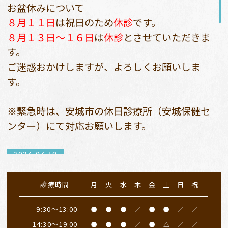
お盆休みについて
８月１１日
は祝日のため
休診
です。
８月１３日〜１６日
は
休診
とさせていただきま
す。
ご迷惑おかけしますが、よろしくお願いしま
す。
※緊急時は、安城市の休日診療所（安城保健セ
ンター）にて対応お願いします。
2026.07.19
７月２０日（月）
は祝日のため、
休診日
となり
診療時間
月
火
水
木
金
土
日
祝
ます。
振替診療は２３日（木）９：３０〜１３：００
9:30～13:00
●
●
●
／
●
●
／
／
となります。午後は私用のため休診とさせてい
14:30～19:00
●
●
●
／
●
△
／
／