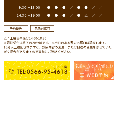
9:30～13:00
●
●
●
／
●
●
／
／
14:30～19:00
●
●
●
／
●
△
／
／
予約優先
急患対応可
△：土曜日午後は14:00-18:30
※最終受付は終了の20分前です。※祝日のある週の木曜日は診療します。
10分以上遅刻されますと、診療内容の変更、または日程の変更をさせていた
だく場合がありますので事前にご連絡ください。
初診の方は10分前にお
しろい歯
越し下さい
TEL:0566-95-4618
WEB予約