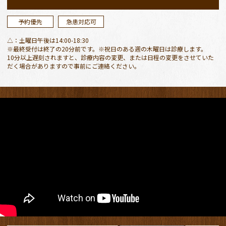
ただきます。
ご迷惑おかけしますがよろしくお願いします。
予約優先
急患対応可
△：土曜日午後は14:00-18:30
2026.04.27
※最終受付は終了の20分前です。※祝日のある週の木曜日は診療します。
10分以上遅刻されますと、診療内容の変更、または日程の変更をさせていた
４月２９日、５月３〜６日が休診日
となりま
だく場合がありますので事前にご連絡ください。
す。
４月３０日（木）、５月７日（木）は振替診療
となります。
ご迷惑おかけしますが、よろしくお願いしま
す。
５月３〜６日、緊急の場合は安城市保健センタ
ー休日診療所をご活用ください。
2026.03.13