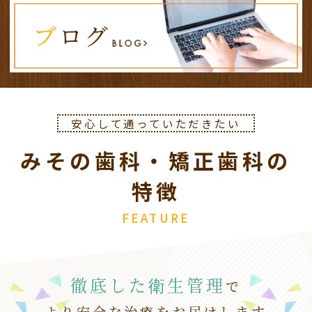
３月２０日（金）は祝日のため休診となりま
す。
振替診療として１９日（木）が診療日となりま
す。
お間違えないようよろしくお願いします。
安心して通っていただきたい
2026.02.11
みその歯科・矯正歯科の
２月１１日（水）、２３日（月）
は祝日のため
休診
となります。
特徴
振替診療として
１２日（木）、２６日（木）は
通常診療
となります。
FEATURE
お間違えないようよろしくお願いします。
徹底した衛生管理
で
より安全な治療をお届けします