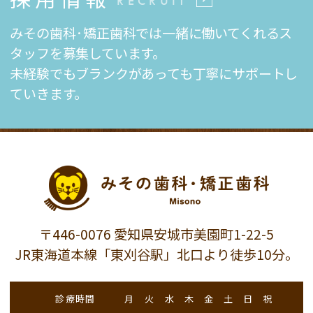
RECRUIT
みその歯科·矯正歯科では一緒に働いてくれるス
タッフを募集しています。
未経験でもブランクがあっても丁寧にサポートし
ていきます。
〒446-0076 愛知県安城市美園町1-22-5
JR東海道本線「東刈谷駅」北口より徒歩10分。
診療時間
月
火
水
木
金
土
日
祝