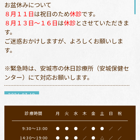
お盆休みについて
８月１１日
は祝日のため
休診
です。
８月１３日〜１６日
は
休診
とさせていただきま
す。
ご迷惑おかけしますが、よろしくお願いしま
す。
※緊急時は、安城市の休日診療所（安城保健セ
ンター）にて対応お願いします。
2026.07.19
７月２０日（月）
は祝日のため、
休診日
となり
診療時間
月
火
水
木
金
土
日
祝
ます。
振替診療は２３日（木）９：３０〜１３：００
9:30～13:00
●
●
●
／
●
●
／
／
となります。午後は私用のため休診とさせてい
14:30～19:00
●
●
●
／
●
△
／
／