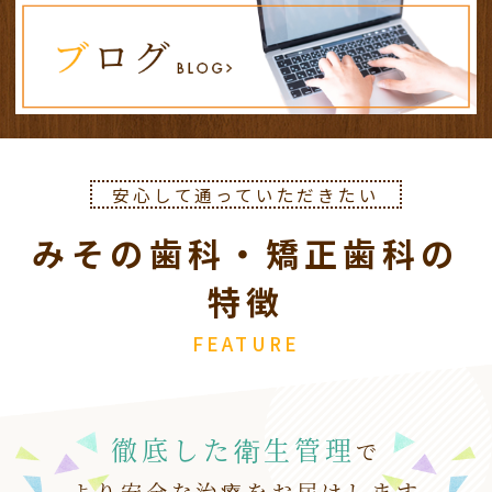
３月２０日（金）は祝日のため休診となりま
す。
振替診療として１９日（木）が診療日となりま
す。
お間違えないようよろしくお願いします。
安心して通っていただきたい
2026.02.11
みその歯科・矯正歯科の
２月１１日（水）、２３日（月）
は祝日のため
休診
となります。
特徴
振替診療として
１２日（木）、２６日（木）は
通常診療
となります。
FEATURE
お間違えないようよろしくお願いします。
徹底した衛生管理
で
より安全な治療をお届けします