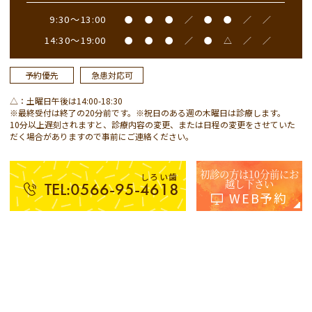
9:30～13:00
●
●
●
／
●
●
／
／
14:30～19:00
●
●
●
／
●
△
／
／
予約優先
急患対応可
△：土曜日午後は14:00-18:30
※最終受付は終了の20分前です。※祝日のある週の木曜日は診療します。
10分以上遅刻されますと、診療内容の変更、または日程の変更をさせていた
だく場合がありますので事前にご連絡ください。
初診の方は10分前にお
しろい歯
越し下さい
TEL:0566-95-4618
WEB予約