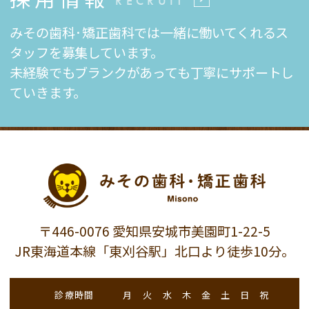
RECRUIT
みその歯科·矯正歯科では一緒に働いてくれるス
タッフを募集しています。
未経験でもブランクがあっても丁寧にサポートし
ていきます。
〒446-0076 愛知県安城市美園町1-22-5
JR東海道本線「東刈谷駅」北口より徒歩10分。
診療時間
月
火
水
木
金
土
日
祝