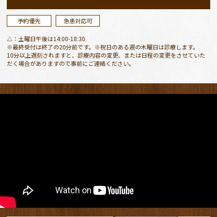
ただきます。
ご迷惑おかけしますがよろしくお願いします。
予約優先
急患対応可
△：土曜日午後は14:00-18:30
2026.04.27
※最終受付は終了の20分前です。※祝日のある週の木曜日は診療します。
10分以上遅刻されますと、診療内容の変更、または日程の変更をさせていた
４月２９日、５月３〜６日が休診日
となりま
だく場合がありますので事前にご連絡ください。
す。
４月３０日（木）、５月７日（木）は振替診療
となります。
ご迷惑おかけしますが、よろしくお願いしま
す。
５月３〜６日、緊急の場合は安城市保健センタ
ー休日診療所をご活用ください。
2026.03.13