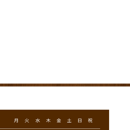
月
火
水
木
金
土
日
祝