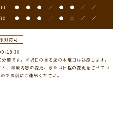
00
●
●
●
／
●
●
／
／
00
●
●
●
／
●
△
／
／
患対応可
-18:30
0分前です。※祝日のある週の木曜日は診療します。
すと、診療内容の変更、または日程の変更をさせてい
すので事前にご連絡ください。