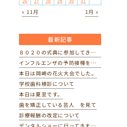
26
27
28
29
30
31
« 11月
1月 »
最新記事
８０２０の式典に参加してきました。
インフルエンザの予防接種を打ってきました。
本日は岡崎の花火大会でした。
学校歯科検診について
本日は夏至です。
歯を矯正している芸人 を見て
診療報酬の改定について
デンタルショーに行ってきました。