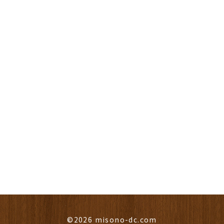
©2026 misono-dc.com