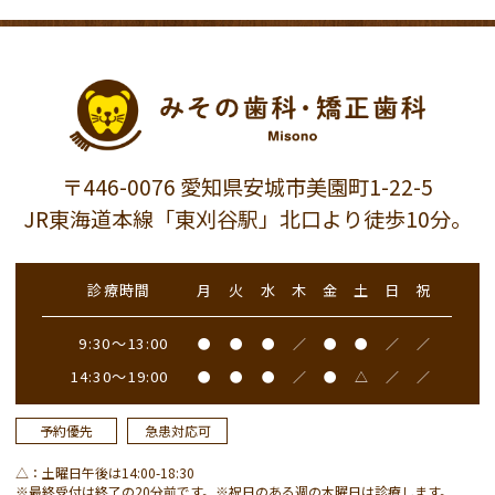
〒446-0076 愛知県安城市美園町1-22-5
JR東海道本線「東刈谷駅」北口より徒歩10分。
診療時間
月
火
水
木
金
土
日
祝
9:30～13:00
●
●
●
／
●
●
／
／
14:30～19:00
●
●
●
／
●
△
／
／
予約優先
急患対応可
△：土曜日午後は14:00-18:30
※最終受付は終了の20分前です。※祝日のある週の木曜日は診療します。