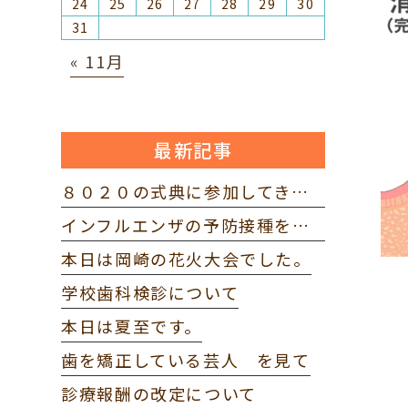
24
25
26
27
28
29
30
31
« 11月
最新記事
８０２０の式典に参加してきました。
インフルエンザの予防接種を打ってきました。
本日は岡崎の花火大会でした。
学校歯科検診について
本日は夏至です。
歯を矯正している芸人 を見て
診療報酬の改定について