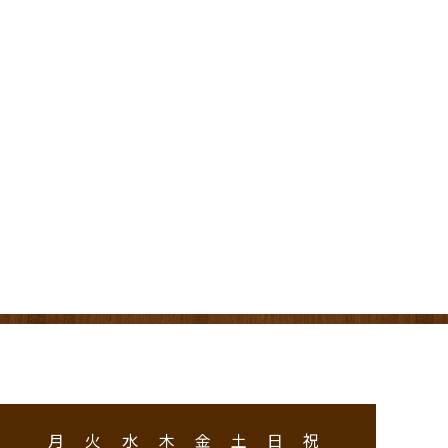
月
火
水
木
金
土
日
祝