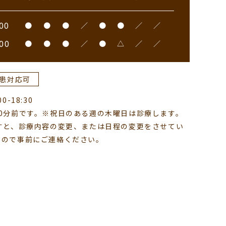
00
●
●
●
／
●
●
／
／
00
●
●
●
／
●
△
／
／
患対応可
-18:30
0分前です。※祝日のある週の木曜日は診療します。
すと、診療内容の変更、または日程の変更をさせてい
すので事前にご連絡ください。