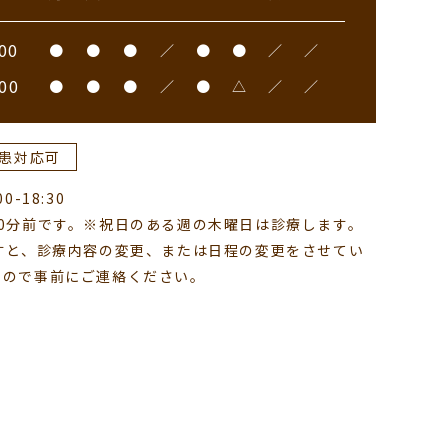
00
●
●
●
／
●
●
／
／
00
●
●
●
／
●
△
／
／
患対応可
-18:30
0分前です。※祝日のある週の木曜日は診療します。
すと、診療内容の変更、または日程の変更をさせてい
すので事前にご連絡ください。