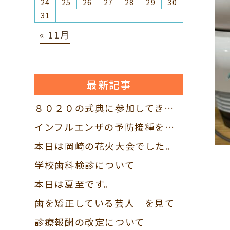
24
25
26
27
28
29
30
31
« 11月
最新記事
８０２０の式典に参加してきました。
インフルエンザの予防接種を打ってきました。
本日は岡崎の花火大会でした。
学校歯科検診について
本日は夏至です。
歯を矯正している芸人 を見て
診療報酬の改定について