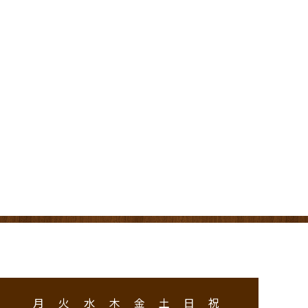
月
火
水
木
金
土
日
祝