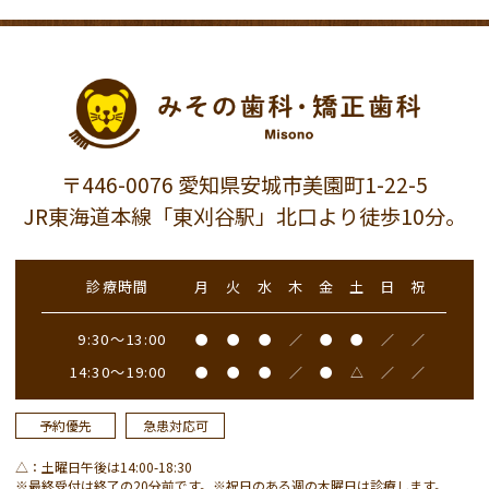
〒446-0076 愛知県安城市美園町1-22-5
JR東海道本線「東刈谷駅」北口より徒歩10分。
診療時間
月
火
水
木
金
土
日
祝
9:30～13:00
●
●
●
／
●
●
／
／
14:30～19:00
●
●
●
／
●
△
／
／
予約優先
急患対応可
△：土曜日午後は14:00-18:30
※最終受付は終了の20分前です。※祝日のある週の木曜日は診療します。