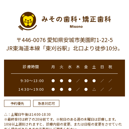
〒446-0076 愛知県安城市美園町1-22-5
JR東海道本線「東刈谷駅」北口より徒歩10分。
診療時間
月
火
水
木
金
土
日
祝
9:30～13:00
●
●
●
／
●
●
／
／
14:30～19:00
●
●
●
／
●
△
／
／
予約優先
急患対応可
△：土曜日午後は14:00-18:30
※最終受付は終了の20分前です。※祝日のある週の木曜日は診療します。
10分以上遅刻されますと、診療内容の変更、または日程の変更をさせていた
だく場合がありますので事前にご連絡ください。