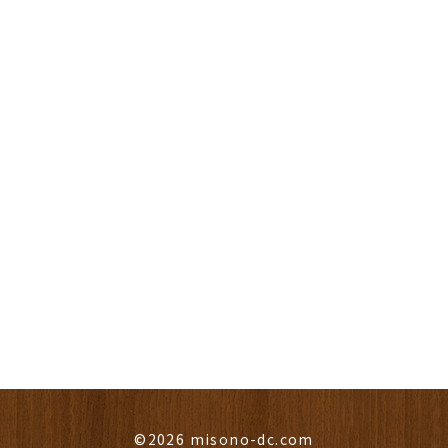
©2026 misono-dc.com