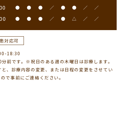
00
●
●
●
／
●
●
／
／
00
●
●
●
／
●
△
／
／
患対応可
-18:30
0分前です。※祝日のある週の木曜日は診療します。
すと、診療内容の変更、または日程の変更をさせてい
すので事前にご連絡ください。