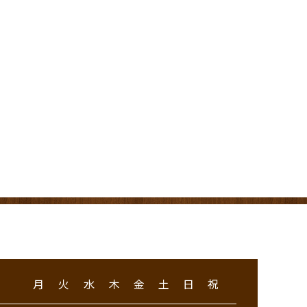
月
火
水
木
金
土
日
祝