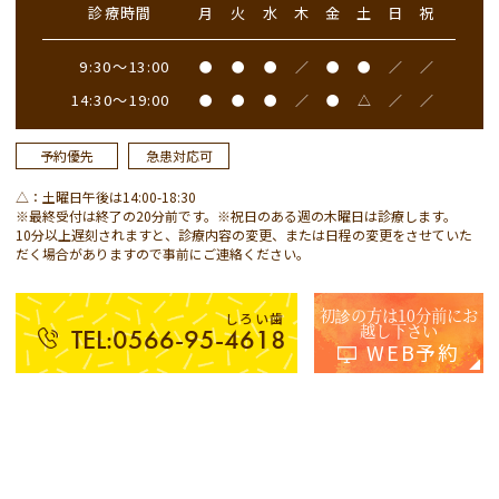
診療時間
月
火
水
木
金
土
日
祝
9:30～13:00
●
●
●
／
●
●
／
／
14:30～19:00
●
●
●
／
●
△
／
／
予約優先
急患対応可
△：土曜日午後は14:00-18:30
※最終受付は終了の20分前です。※祝日のある週の木曜日は診療します。
10分以上遅刻されますと、診療内容の変更、または日程の変更をさせていた
だく場合がありますので事前にご連絡ください。
初診の方は10分前にお
しろい歯
越し下さい
TEL:0566-95-4618
WEB予約