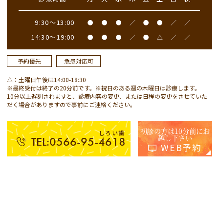
9:30～13:00
●
●
●
／
●
●
／
／
14:30～19:00
●
●
●
／
●
△
／
／
予約優先
急患対応可
△：土曜日午後は14:00-18:30
※最終受付は終了の20分前です。※祝日のある週の木曜日は診療します。
10分以上遅刻されますと、診療内容の変更、または日程の変更をさせていた
だく場合がありますので事前にご連絡ください。
初診の方は10分前にお
しろい歯
越し下さい
TEL:0566-95-4618
WEB予約