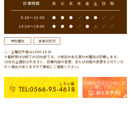
診療時間
月
火
水
木
金
土
日
祝
9:30～13:00
●
●
●
／
●
●
／
／
14:30～19:00
●
●
●
／
●
△
／
／
予約優先
急患対応可
△：土曜日午後は14:00-18:30
※最終受付は終了の20分前です。※祝日のある週の木曜日は診療します。
10分以上遅刻されますと、診療内容の変更、または日程の変更をさせていた
だく場合がありますので事前にご連絡ください。
初診の方は10分前にお
しろい歯
越し下さい
TEL:0566-95-4618
WEB予約