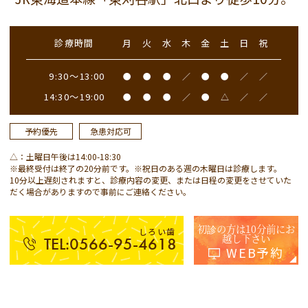
診療時間
月
火
水
木
金
土
日
祝
9:30～13:00
●
●
●
／
●
●
／
／
14:30～19:00
●
●
●
／
●
△
／
／
予約優先
急患対応可
△：土曜日午後は14:00-18:30
※最終受付は終了の20分前です。※祝日のある週の木曜日は診療します。
10分以上遅刻されますと、診療内容の変更、または日程の変更をさせていた
だく場合がありますので事前にご連絡ください。
初診の方は10分前にお
しろい歯
越し下さい
TEL:0566-95-4618
WEB予約