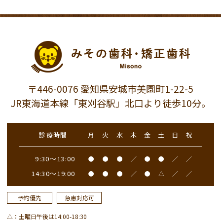
〒446-0076 愛知県安城市美園町1-22-5
JR東海道本線「東刈谷駅」北口より徒歩10分。
診療時間
月
火
水
木
金
土
日
祝
9:30～13:00
●
●
●
／
●
●
／
／
14:30～19:00
●
●
●
／
●
△
／
／
予約優先
急患対応可
△：土曜日午後は14:00-18:30