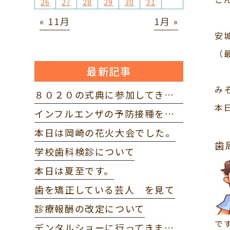
26
27
28
29
30
31
« 11月
1月 »
安
（
最新記事
み
８０２０の式典に参加してきました。
本
インフルエンザの予防接種を打ってきました。
本日は岡崎の花火大会でした。
歯
学校歯科検診について
本日は夏至です。
歯を矯正している芸人 を見て
診療報酬の改定について
で
デンタルショーに行ってきました。