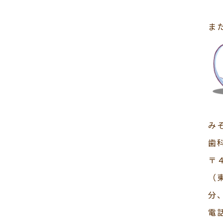
ま
み
歯
〒
（
分
電