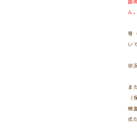
歯
ん
骨
い
状
ま
（
検
式