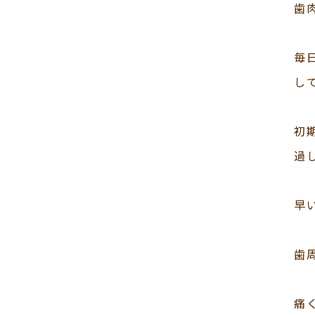
歯
毎
し
初
過
早
歯
痛