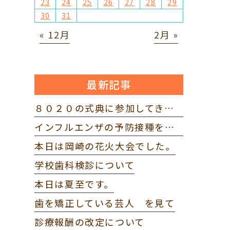
23
24
25
26
27
28
29
30
31
« 12月
2月 »
最新記事
８０２０の式典に参加してきました。
インフルエンザの予防接種を打ってきました。
本日は岡崎の花火大会でした。
学校歯科検診について
本日は夏至です。
歯を矯正している芸人 を見て
診療報酬の改定について