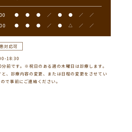
00
●
●
●
／
●
●
／
／
00
●
●
●
／
●
△
／
／
患対応可
-18:30
0分前です。※祝日のある週の木曜日は診療します。
すと、診療内容の変更、または日程の変更をさせてい
すので事前にご連絡ください。