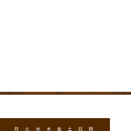
月
火
水
木
金
土
日
祝