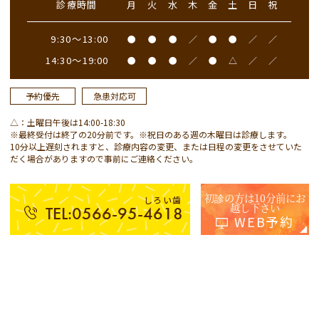
診療時間
月
火
水
木
金
土
日
祝
9:30～13:00
●
●
●
／
●
●
／
／
14:30～19:00
●
●
●
／
●
△
／
／
予約優先
急患対応可
△：土曜日午後は14:00-18:30
※最終受付は終了の20分前です。※祝日のある週の木曜日は診療します。
10分以上遅刻されますと、診療内容の変更、または日程の変更をさせていた
だく場合がありますので事前にご連絡ください。
初診の方は10分前にお
しろい歯
越し下さい
TEL:0566-95-4618
WEB予約