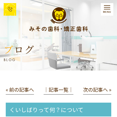
ブログ
BLOG
« 前の記事へ
│記事一覧│
次の記事へ »
くいしばりって何？について