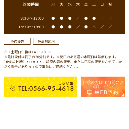
診療時間
月
火
水
木
金
土
日
祝
9:30～13:00
●
●
●
／
●
●
／
／
14:30～19:00
●
●
●
／
●
△
／
／
予約優先
急患対応可
△：土曜日午後は14:00-18:30
※最終受付は終了の20分前です。※祝日のある週の木曜日は診療します。
10分以上遅刻されますと、診療内容の変更、または日程の変更をさせていた
だく場合がありますので事前にご連絡ください。
初診の方は10分前にお
しろい歯
越し下さい
TEL:0566-95-4618
WEB予約