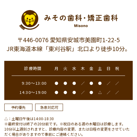
〒446-0076 愛知県安城市美園町1-22-5
JR東海道本線「東刈谷駅」北口より徒歩10分。
診療時間
月
火
水
木
金
土
日
祝
9:30～13:00
●
●
●
／
●
●
／
／
14:30～19:00
●
●
●
／
●
△
／
／
予約優先
急患対応可
△：土曜日午後は14:00-18:30
※最終受付は終了の20分前です。※祝日のある週の木曜日は診療します。
10分以上遅刻されますと、診療内容の変更、または日程の変更をさせていた
だく場合がありますので事前にご連絡ください。