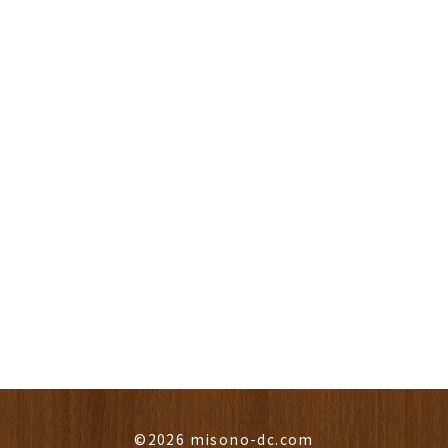
©2026 misono-dc.com