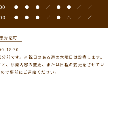
00
●
●
●
／
●
●
／
／
00
●
●
●
／
●
△
／
／
患対応可
-18:30
0分前です。※祝日のある週の木曜日は診療します。
すと、診療内容の変更、または日程の変更をさせてい
すので事前にご連絡ください。