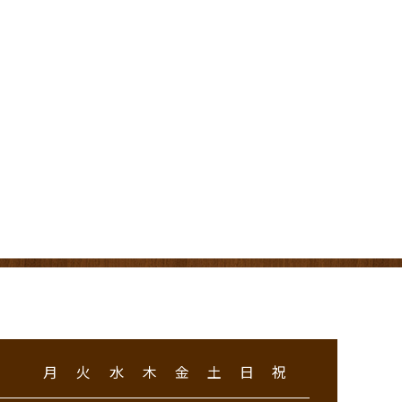
月
火
水
木
金
土
日
祝