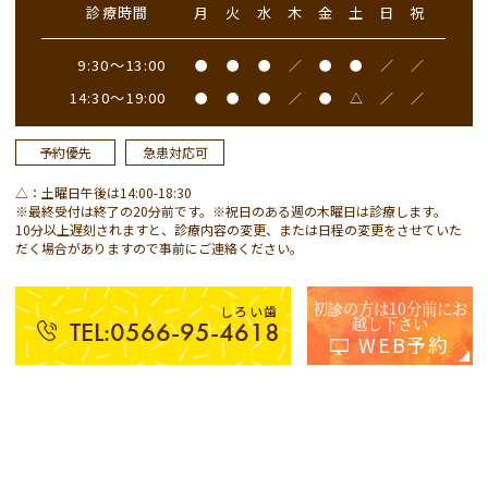
診療時間
月
火
水
木
金
土
日
祝
9:30～13:00
●
●
●
／
●
●
／
／
14:30～19:00
●
●
●
／
●
△
／
／
予約優先
急患対応可
△：土曜日午後は14:00-18:30
※最終受付は終了の20分前です。※祝日のある週の木曜日は診療します。
10分以上遅刻されますと、診療内容の変更、または日程の変更をさせていた
だく場合がありますので事前にご連絡ください。
初診の方は10分前にお
しろい歯
越し下さい
TEL:0566-95-4618
WEB予約