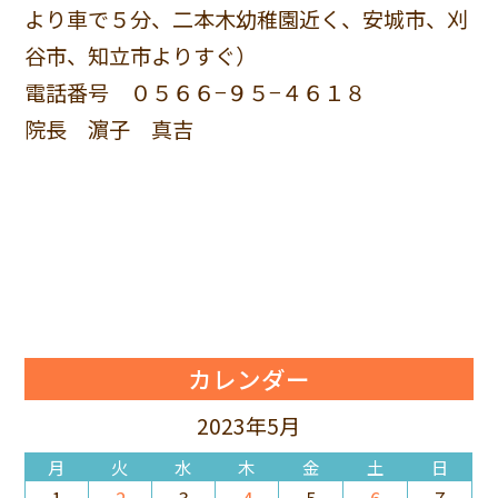
より車で５分、二本木幼稚園近く、安城市、刈
谷市、知立市よりすぐ）
電話番号 ０５６６−９５−４６１８
院長 濵子 真吉
カレンダー
2023年5月
月
火
水
木
金
土
日
1
2
3
4
5
6
7