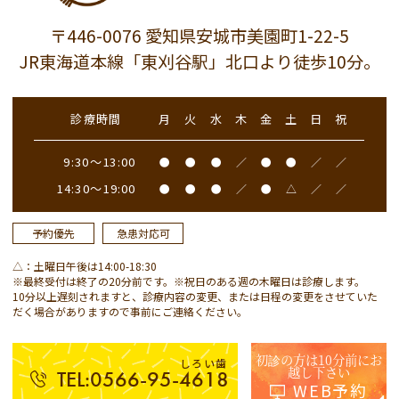
〒446-0076 愛知県安城市美園町1-22-5
JR東海道本線「東刈谷駅」北口より徒歩10分。
診療時間
月
火
水
木
金
土
日
祝
9:30～13:00
●
●
●
／
●
●
／
／
14:30～19:00
●
●
●
／
●
△
／
／
予約優先
急患対応可
△：土曜日午後は14:00-18:30
※最終受付は終了の20分前です。※祝日のある週の木曜日は診療します。
10分以上遅刻されますと、診療内容の変更、または日程の変更をさせていた
だく場合がありますので事前にご連絡ください。
初診の方は10分前にお
しろい歯
越し下さい
TEL:0566-95-4618
WEB予約