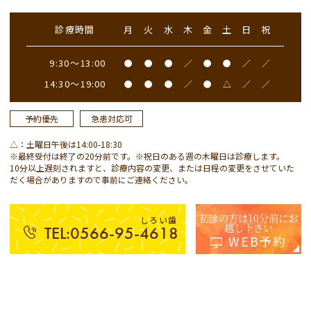
診療時間
月
火
水
木
金
土
日
祝
9:30～13:00
●
●
●
／
●
●
／
／
14:30～19:00
●
●
●
／
●
△
／
／
予約優先
急患対応可
△：土曜日午後は14:00-18:30
※最終受付は終了の20分前です。※祝日のある週の木曜日は診療します。
10分以上遅刻されますと、診療内容の変更、または日程の変更をさせていた
だく場合がありますので事前にご連絡ください。
初診の方は10分前にお
しろい歯
越し下さい
TEL:0566-95-4618
WEB予約