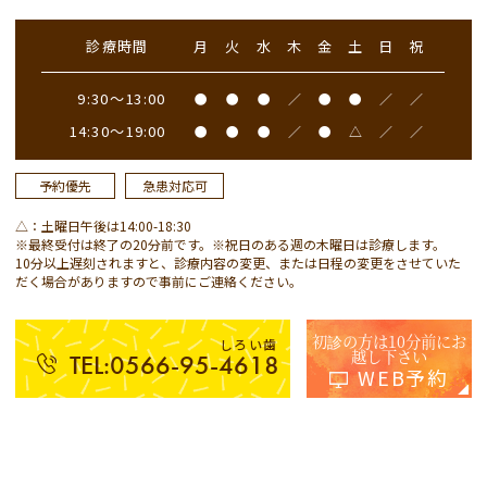
診療時間
月
火
水
木
金
土
日
祝
9:30～13:00
●
●
●
／
●
●
／
／
14:30～19:00
●
●
●
／
●
△
／
／
予約優先
急患対応可
△：土曜日午後は14:00-18:30
※最終受付は終了の20分前です。※祝日のある週の木曜日は診療します。
10分以上遅刻されますと、診療内容の変更、または日程の変更をさせていた
だく場合がありますので事前にご連絡ください。
初診の方は10分前にお
しろい歯
越し下さい
TEL:0566-95-4618
WEB予約