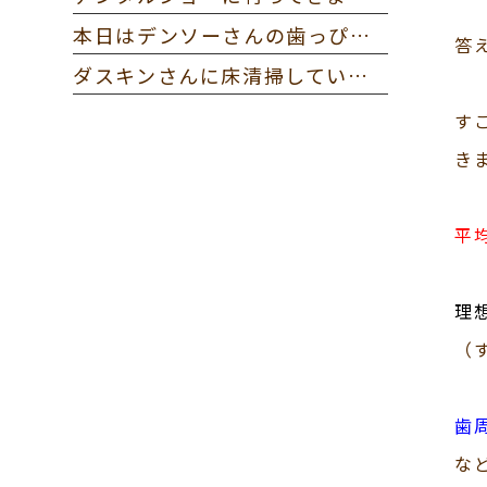
本日はデンソーさんの歯っぴー健診に参加してきました。
答
ダスキンさんに床清掃していただきました。
す
き
平
理
（
歯
な