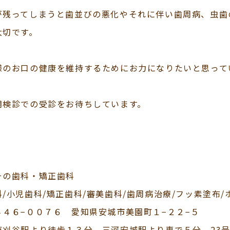
が残ってしまうと歯並びの悪化やそれに伴い歯周病、虫歯
大切です。
様のお口の健康を維持するためにお力になりたいと思って
期検診での受診をお待ちしています。
その歯科・矯正歯科
科/小児歯科/矯正歯科/審美歯科/歯周病治療/フッ素塗布
４４６−００７６ 愛知県安城市美園町１−２２−５
東刈谷駅より徒歩１３分、三河安城駅より車で５分、23