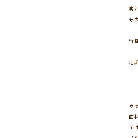
癖
も
皆
定
み
歯
〒
（