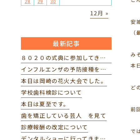
28
29
30
12月 »
安
（
最新記事
み
８０２０の式典に参加してきました。
本
インフルエンザの予防接種を打ってきました。
本日は岡崎の花火大会でした。
ど
学校歯科検診について
本日は夏至です。
前
歯を矯正している芸人 を見て
診療報酬の改定について
で
デンタルショーに行ってきました。