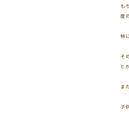
も
度
特
そ
と
ま
子