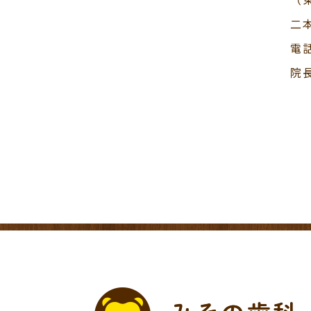
二
電
院