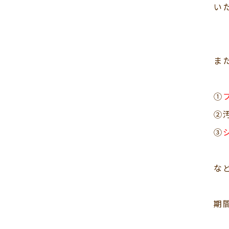
い
ま
①
②
③
な
期