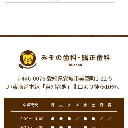
〒446-0076 愛知県安城市美園町1-22-5
JR東海道本線「東刈谷駅」北口より徒歩10分。
診療時間
月
火
水
木
金
土
日
祝
9:30～13:00
●
●
●
／
●
●
／
／
14:30～19:00
●
●
●
／
●
△
／
／