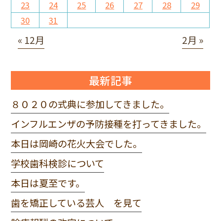
23
24
25
26
27
28
29
30
31
« 12月
2月 »
最新記事
８０２０の式典に参加してきました。
インフルエンザの予防接種を打ってきました。
本日は岡崎の花火大会でした。
学校歯科検診について
本日は夏至です。
歯を矯正している芸人 を見て