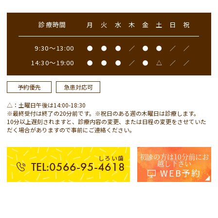
診療時間
月
火
水
木
金
土
日
祝
9:30～13:00
●
●
●
／
●
●
／
／
14:30～19:00
●
●
●
／
●
△
／
／
予約優先
急患対応可
△：土曜日午後は14:00-18:30
※最終受付は終了の20分前です。※祝日のある週の木曜日は診療します。
10分以上遅刻されますと、診療内容の変更、または日程の変更をさせていた
だく場合がありますので事前にご連絡ください。
初診の方は10分前にお
しろい歯
越し下さい
TEL:0566-95-4618
WEB予約