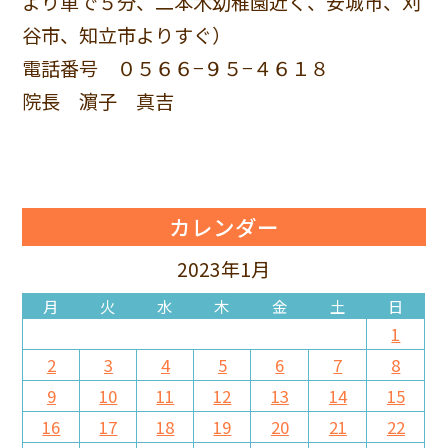
より車で５分、二本木幼稚園近く、安城市、刈
谷市、知立市よりすぐ）
電話番号 ０５６６−９５−４６１８
院長 濵子 真吉
カレンダー
2023年1月
月
火
水
木
金
土
日
1
2
3
4
5
6
7
8
9
10
11
12
13
14
15
16
17
18
19
20
21
22