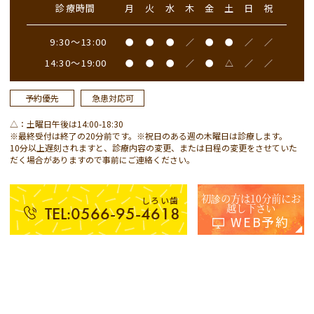
診療時間
月
火
水
木
金
土
日
祝
9:30～13:00
●
●
●
／
●
●
／
／
14:30～19:00
●
●
●
／
●
△
／
／
予約優先
急患対応可
△：土曜日午後は14:00-18:30
※最終受付は終了の20分前です。※祝日のある週の木曜日は診療します。
10分以上遅刻されますと、診療内容の変更、または日程の変更をさせていた
だく場合がありますので事前にご連絡ください。
初診の方は10分前にお
しろい歯
越し下さい
TEL:0566-95-4618
WEB予約