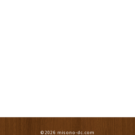
©2026 misono-dc.com