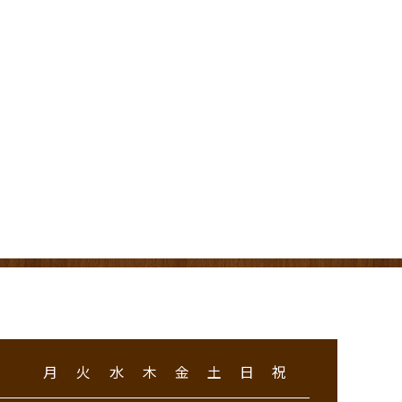
月
火
水
木
金
土
日
祝