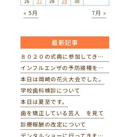
26
27
28
29
30
« 5月
7月 »
最新記事
８０２０の式典に参加してきました。
インフルエンザの予防接種を打ってきました。
本日は岡崎の花火大会でした。
学校歯科検診について
本日は夏至です。
歯を矯正している芸人 を見て
診療報酬の改定について
デンタルショーに行ってきました。