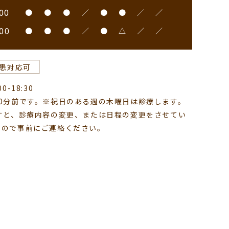
00
●
●
●
／
●
●
／
／
00
●
●
●
／
●
△
／
／
患対応可
-18:30
0分前です。※祝日のある週の木曜日は診療します。
すと、診療内容の変更、または日程の変更をさせてい
すので事前にご連絡ください。