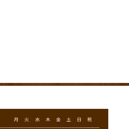
月
火
水
木
金
土
日
祝