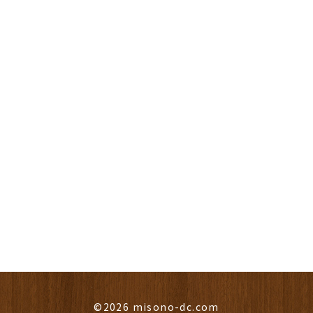
©2026 misono-dc.com