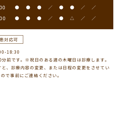
00
●
●
●
／
●
●
／
／
00
●
●
●
／
●
△
／
／
患対応可
-18:30
0分前です。※祝日のある週の木曜日は診療します。
すと、診療内容の変更、または日程の変更をさせてい
すので事前にご連絡ください。