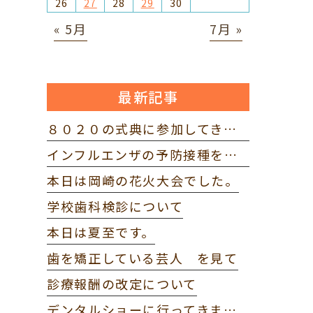
26
27
28
29
30
« 5月
7月 »
最新記事
８０２０の式典に参加してきました。
インフルエンザの予防接種を打ってきました。
本日は岡崎の花火大会でした。
学校歯科検診について
本日は夏至です。
歯を矯正している芸人 を見て
診療報酬の改定について
デンタルショーに行ってきました。