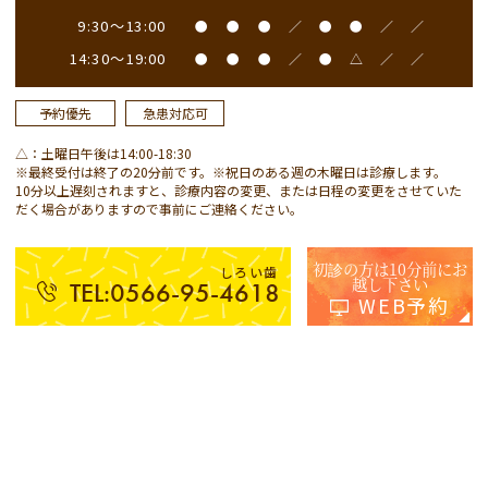
9:30～13:00
●
●
●
／
●
●
／
／
14:30～19:00
●
●
●
／
●
△
／
／
予約優先
急患対応可
△：土曜日午後は14:00-18:30
※最終受付は終了の20分前です。※祝日のある週の木曜日は診療します。
10分以上遅刻されますと、診療内容の変更、または日程の変更をさせていた
だく場合がありますので事前にご連絡ください。
初診の方は10分前にお
しろい歯
越し下さい
TEL:0566-95-4618
WEB予約