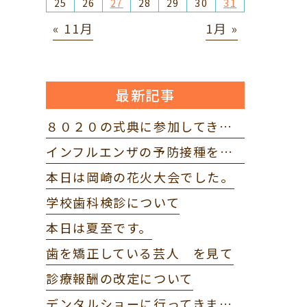
25
26
27
28
29
30
31
« 11月
1月 »
最新記事
８０２０の式典に参加してきました。
インフルエンザの予防接種を打ってきました。
本日は岡崎の花火大会でした。
学校歯科検診について
本日は夏至です。
歯を矯正している芸人 を見て
診療報酬の改定について
デンタルショーに行ってきました。