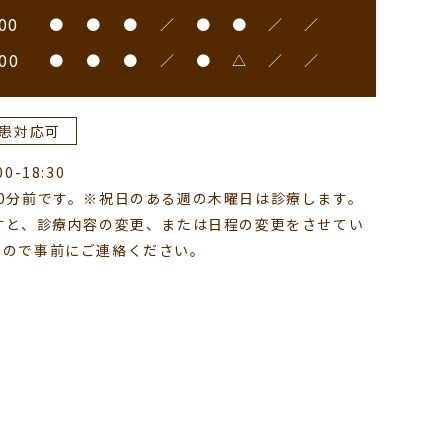
00
●
●
●
／
●
●
／
／
00
●
●
●
／
●
△
／
／
患対応可
-18:30
0分前です。※祝日のある週の木曜日は診療します。
すと、診療内容の変更、または日程の変更をさせてい
すので事前にご連絡ください。