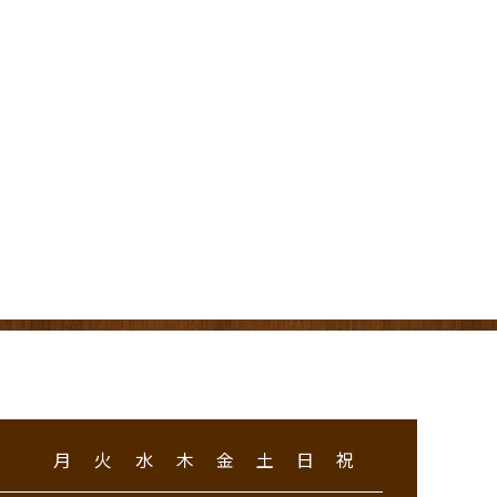
月
火
水
木
金
土
日
祝