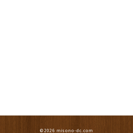
©2026 misono-dc.com