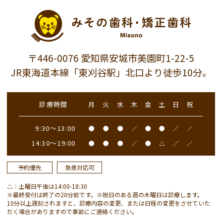
〒446-0076 愛知県安城市美園町1-22-5
JR東海道本線「東刈谷駅」北口より徒歩10分。
診療時間
月
火
水
木
金
土
日
祝
9:30～13:00
●
●
●
／
●
●
／
／
14:30～19:00
●
●
●
／
●
△
／
／
予約優先
急患対応可
△：土曜日午後は14:00-18:30
※最終受付は終了の20分前です。※祝日のある週の木曜日は診療します。
10分以上遅刻されますと、診療内容の変更、または日程の変更をさせていた
だく場合がありますので事前にご連絡ください。